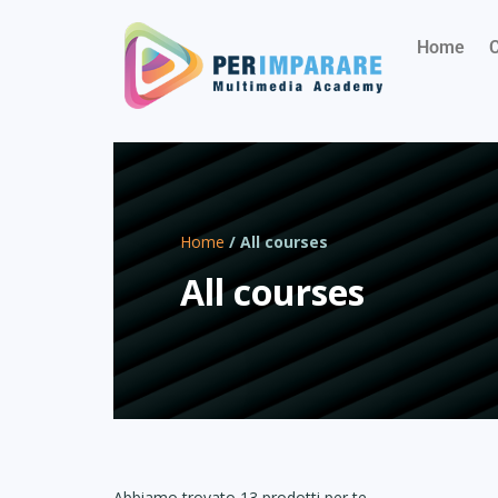
Home
C
Home
/ All courses
All courses
Abbiamo trovato 13 prodotti per te