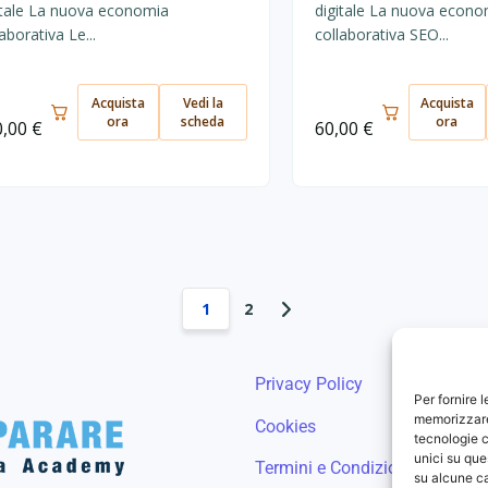
itale La nuova economia
digitale La nuova econo
aborativa Le...
collaborativa SEO...
Acquista
Vedi la
Acquista
ora
scheda
ora
0,00
€
60,00
€
1
2
Privacy Policy
Per fornire 
memorizzare 
Cookies
tecnologie c
unici su que
Termini e Condizioni
su alcune ca