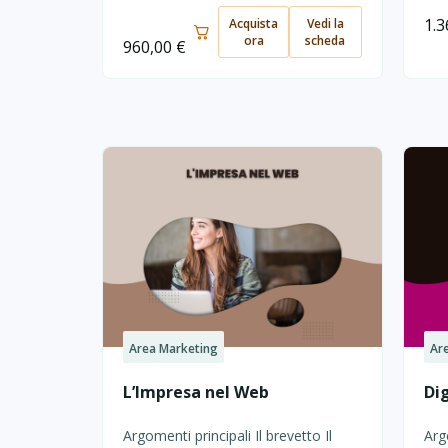
1.
Acquista
Vedi la
ora
scheda
960,00
€
Area Marketing
Ar
L’Impresa nel Web
Di
Argomenti principali Il brevetto Il
Arg