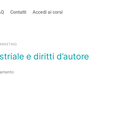
AQ
Contatti
Accedi ai corsi
MARKETING
striale e diritti d’autore
amento