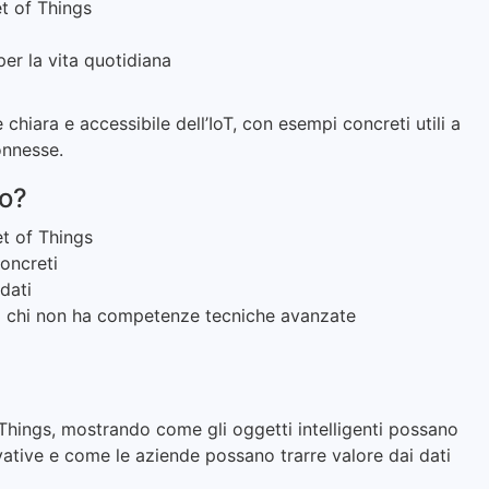
et of Things
 per la vita quotidiana
chiara e accessibile dell’IoT, con esempi concreti utili a
onnesse.
so?
et of Things
concreti
dati
a chi non ha competenze tecniche avanzate
 Things, mostrando come gli oggetti intelligenti possano
ovative e come le aziende possano trarre valore dai dati