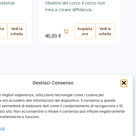
mpetenze
Obiettivi del corso Il corso non
mira a creare diffidenza...
sta
Vedi la
Acquista
Vedi la
scheda
ora
scheda
40,00
€
Gestisci Consenso
FAQ
le migliori esperienze, utilizziamo tecnologie come i cookie per
e/o accedere alle informazioni del dispositivo. Il consenso a queste
Contatti
i permetterà di elaborare dati come il comportamento di navigazione o ID
sto sito. Non acconsentire o ritirare il consenso può influire negativamente
ratteristiche e funzioni.
vizi