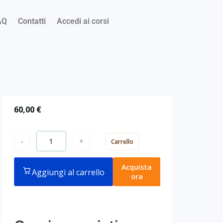
AQ
Contatti
Accedi ai corsi
60,00
€
-
+
Carrello
Acquista
Aggiungi al carrello
ora