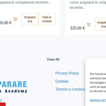
quisirai le competenze tecniche...
corso acquisirai le co
tecniche...
Acquista
Vedi la
ora
scheda
20,00
€
Acqui
ora
320,00
€
View All
Privacy Policy
Per fornire 
memorizzare 
Cookies
tecnologie c
unici su que
Termini e Condizioni
su alcune ca
al
Gestisci ser